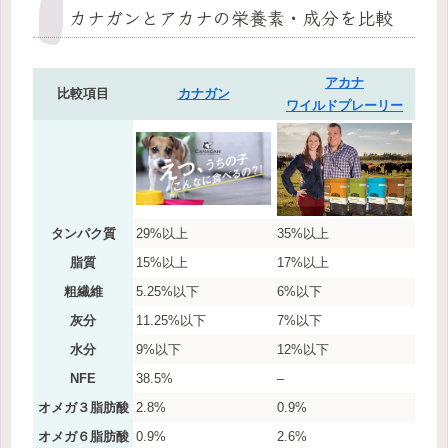
カナガンとアカナの栄養素・成分を比較
アカナ
比較項目
カナガン
ワイルドプレーリー
タンパク質
29%以上
35%以上
脂質
15%以上
17%以上
粗繊維
5.25%以下
6%以下
灰分
11.25%以下
7%以下
水分
9%以下
12%以下
NFE
38.5%
–
オメガ３脂肪酸
2.8%
0.9%
オメガ６脂肪酸
0.9%
2.6%