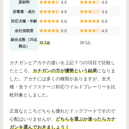
原材料
4.5
4.0
栄養素・成分
4.5
3.0
対応犬種・年齢
5.0
5.0
会社信頼度
5.0
4.0
総合点数（35点
32.5点
28.5点
満点）
カナガンとアカナの違いを上記７つの項目で比較し
たところ、
カナガンの方が優勢という結果
になりま
した。アカナには多くの種類がありますが、
全犬
種・全ライフステージ
対応ワイルドプレーリーを比
較対象としました。
正直なところどちらも優れたドッグフードですので
心配はいりませんが、
どちらを選ぶか迷ったらカナ
ガンを選んでおきましょう！