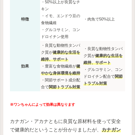
・50%以上が良質なチ
キン
・イモ、エンドウ豆の
特徴
・肉魚で50%以上
食物繊維
・グルコサミン、コン
ドロイチン使用
・良質な動物性タンパ
・良質な動物性タンパ
ク質が
健康的な生活を
ク質が
健康的な生活を
維持、サポート
維持、サポート
効果
・豊富な食物繊維が
健
・グルコサミン、コン
やかな身体環境を維持
ドロイチン配合で
関節
・関節サポート成分配
トラブル対策
合で
関節トラブル対策
※ワンちゃんによって効果は異なります
カナガン・アカナともに良質な原材料を使って安全
で健康的だということが分かりましたが、
カナガン