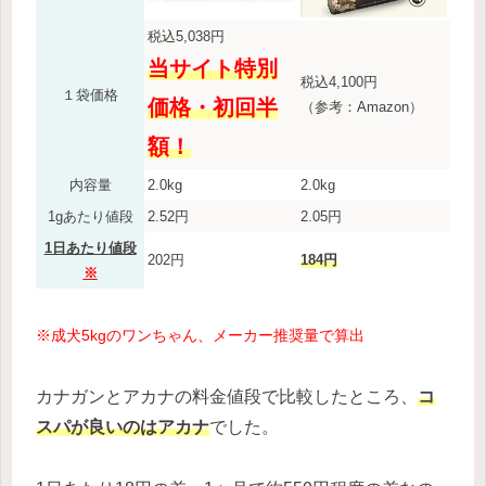
税込5,038円
当サイト特別
税込4,100円
１袋価格
価格・初回半
（参考：Amazon）
額！
内容量
2.0kg
2.0kg
1gあたり値段
2.52円
2.05円
1日あたり値段
202円
184円
※
※成犬5kgのワンちゃん、メーカー推奨量で算出
カナガンとアカナの料金値段で比較したところ、
コ
スパが良いのはアカナ
でした。