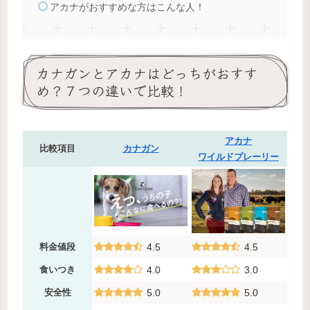
アカナがおすすめな方はこんな人！
カナガンとアカナはどっちがおすす
め？７つの違いで比較！
アカナ
比較項目
カナガン
ワイルドプレーリー
料金値段
4.5
4.5
食いつき
4.0
3.0
安全性
5.0
5.0