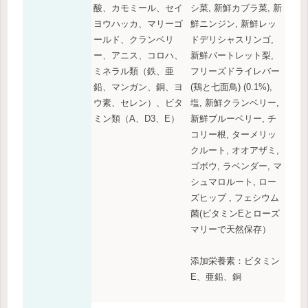
酸、カモミール、セイ
シ菜, 新鮮カブラ菜, 新
ヨウハッカ、マリーゴ
鮮ニンジン, 新鮮レッ
ールド、クランベリ
ドデリシャスリンゴ,
ー、アニス、コロハ、
新鮮バートレット梨,
ミネラル類（鉄、亜
フリーズドライレバー
鉛、マンガン、銅、ヨ
(鶏と七面鳥) (0.1%),
ウ素、セレン）、ビタ
塩, 新鮮クランベリー,
ミン類（A、D3、E）
新鮮ブルーベリー, チ
コリー根, ターメリッ
クルート, オオアザミ,
ゴボウ, ラベンダー, マ
シュマロルート, ロー
ズヒップ , フェシウム
菌(ビタミンEとローズ
マリーで天然保存）
添加栄養素：ビタミン
E、亜鉛、銅