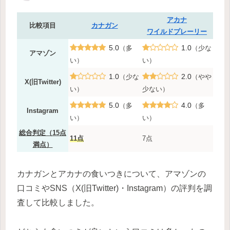
アカナ
比較項目
カナガン
ワイルドプレーリー
5.0
1.0
（多
（少な
アマゾン
い）
い）
1.0
2.0
（少な
（やや
X(旧Twitter)
い）
少ない）
5.0
4.0
（多
（多
Instagram
い）
い）
総合判定（15点
11点
7点
満点）
カナガンとアカナの食いつきについて、アマゾンの
口コミやSNS（X(旧Twitter)・Instagram）の評判を調
査して比較しました。