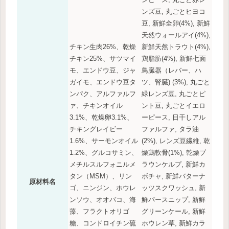
ンズ豆, 丸ごとヒヨコ
豆, 新鮮全卵(4%), 新鮮
天然ウォールアイ(4%),
チキン生肉26%、乾燥
新鮮天然トラウト(4%),
チキン25%、サツマイ
鶏脂肪(4%), 新鮮七面
モ、エンドウ豆、ジャ
鳥臓器（レバー、ハ
ガイモ、エンドウ豆タ
ツ、腎臓) (3%), 丸ごと
ンパク、アルファルフ
緑レンズ豆, 丸ごとピ
ァ、チキンオイル
ント豆, 丸ごとイエロ
3.1%、乾燥卵3.1%、
ーピース, 日干しアル
チキングレイビー
ファルファ, タラ油
1.6%、サーモンオイル
(2%), レンズ豆繊維, 乾
1.2%、グルコサミン、
燥鶏軟骨(1%), 乾燥ブ
メチルスルフォニルメ
ラウンケルプ, 新鮮カ
タン（MSM）、リン
ボチャ, 新鮮バターナ
原材料名
ゴ、ニンジン、ホウレ
ッツスクワッシュ, 新
ンソウ、オオバコ、海
鮮パースニップ, 新鮮
藻、フラクトオリゴ
グリーンケール, 新鮮
糖、コンドロイチン硫
ホウレン草, 新鮮カラ