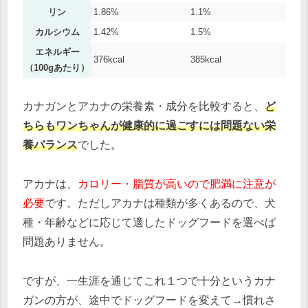
リン
1.86%
1.1%
カルシウム
1.42%
1.5%
エネルギー
376kcal
385kcal
（100gあたり）
カナガンとアカナの栄養素・成分を比較すると、
ど
ちらもワンちゃんが健康的に過ごすには問題ない栄
養バランス
でした。
アカナは、
カロリー・脂質が高いので肥満に注意が
必要
です。ただしアカナは種類が多くあるので、犬
種・年齢などに応じて適したドッグフードを選べば
問題ありません。
ですが、一生涯を通じてこれ１つで十分というカナ
ガンの方が、途中でドッグフードを変えて→慣れさ