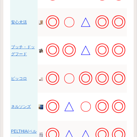
◎
◎
◎
〇
△
安心犬活
◎
◎
◎
◎
△
ブッチ・ドッ
グフード
◎
◎
◎
◎
〇
ピッコロ
◎
◎
◎
△
〇
ネルソンズ
◎
◎
◎
△
△
PELTHIA(ペル