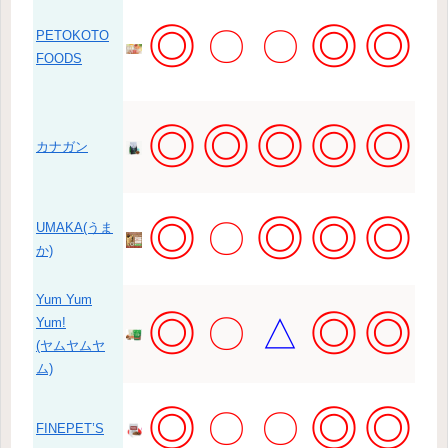
◎
◎
◎
〇
〇
PETOKOTO
FOODS
◎
◎
◎
◎
◎
カナガン
◎
◎
◎
◎
〇
UMAKA(うま
か)
Yum Yum
◎
◎
◎
〇
△
Yum!
(ヤムヤムヤ
ム)
◎
◎
◎
〇
〇
FINEPET’S