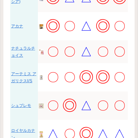
シア)
◎
◎
〇
△
〇
アカナ
〇
〇
△
〇
〇
ナチュラルチ
ョイス
◎
◎
〇
〇
〇
アーテミス ア
ガリクスI/S
◎
〇
△
〇
〇
シュプレモ
◎
△
〇
△
△
ロイヤルカナ
ン