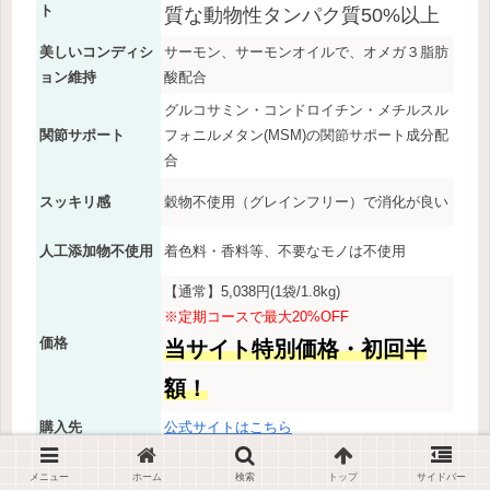
ト
質な動物性タンパク質50%以上
美しいコンディシ
サーモン、サーモンオイルで、オメガ３脂肪
ョン維持
酸配合
グルコサミン・コンドロイチン・メチルスル
関節サポート
フォニルメタン(MSM)の関節サポート成分配
合
スッキリ感
穀物不使用（グレインフリー）で消化が良い
人工添加物不使用
着色料・香料等、不要なモノは不使用
【通常】5,038円(1袋/1.8kg)
※定期コースで最大20%OFF
価格
当サイト特別価格・初回半
額！
購入先
公式サイトはこちら
メニュー
ホーム
検索
トップ
サイドバー
「
モグワンドッグフード
」はドッグフードとしても