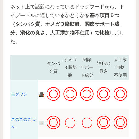
ネット上で話題になっているドッグフードから、ト
イプードルに適しているかどうかを
基本項目５つ
（タンパク質、オメガ３脂肪酸、関節サポート成
分、消化の良さ、人工添加物不使用）で比較
しまし
た。
オメガ
関節
人工添
タンパ
消化の
３脂肪
サポー
加物
ク質
良さ
酸
ト成分
不使用
◎
◎
◎
◎
◎
モグワン
◎
◎
◎
〇
〇
このこのごは
ん