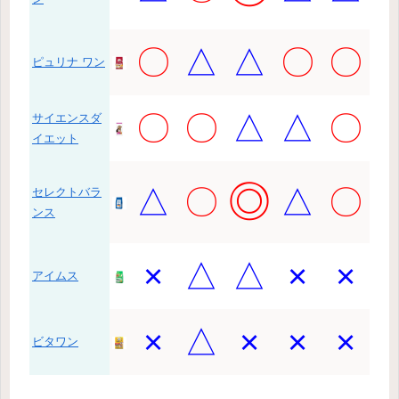
〇
△
△
〇
〇
ピュリナ ワン
〇
〇
△
△
〇
サイエンスダ
イエット
◎
△
〇
△
〇
セレクトバラ
ンス
×
△
△
×
×
アイムス
×
△
×
×
×
ビタワン